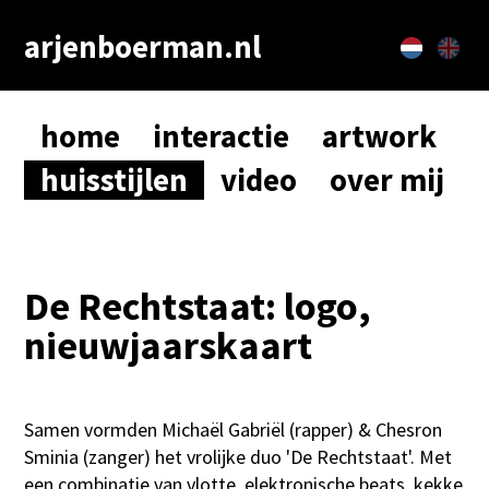
arjenboerman.nl
home
interactie
artwork
huisstijlen
video
over mij
De Rechtstaat: logo,
nieuwjaarskaart
Samen vormden Michaël Gabriël (rapper) & Chesron
Sminia (zanger) het vrolijke duo 'De Rechtstaat'. Met
een combinatie van vlotte, elektronische beats, kekke